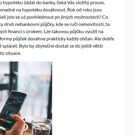
o hypotéku žádat do banky, čeká Vás složitý proces,
 snadné na hypotéku dosáhnout. Rok od roku jsou
eli jste se už poohlédnout po jiných možnostech? Co
cky druh nebankovní půjčky, kde se ručí nemovitostí, ta
ch financí s úrokem. Lze takovou půjčku využít na
 formy půjček dosáhne prakticky každý občan. Ale dobře
 splácet. Bylo by zbytečné dostat se do ještě větší
to situace.