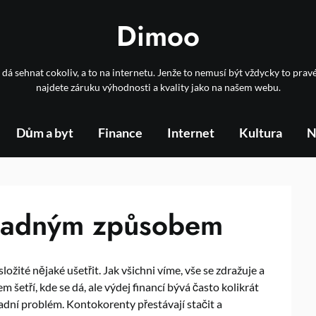
Dimoo
 dá sehnat cokoliv, a to na internetu. Jenže to nemusí být vždycky to prav
najdete záruku výhodnosti a kvality jako na našem webu.
Dům a byt
Finance
Internet
Kultura
N
snadným způsobem
složité nějaké ušetřit. Jak všichni víme, vše se zdražuje a
 šetří, kde se dá, ale výdej financí bývá často kolikrát
adní problém. Kontokorenty přestávají stačit a