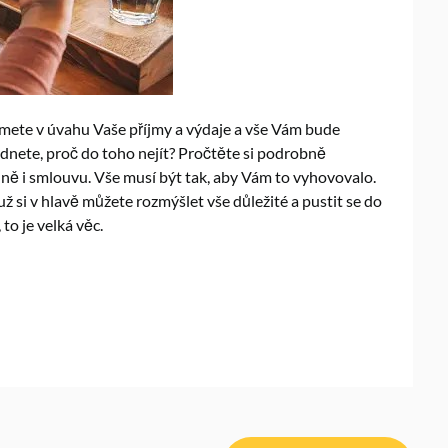
zmete v úvahu Vaše příjmy a výdaje a vše Vám bude
ádnete, proč do toho nejít? Pročtěte si podrobně
ě i smlouvu. Vše musí být tak, aby Vám to vyhovovalo.
 už si v hlavě můžete rozmýšlet vše důležité a pustit se do
to je velká věc.