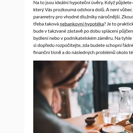
Na to jsou ideální hypoteční úvěry. Když půjdete 
který Vás prozkoumá odshora dolů. A není vůbec
parametry pro vhodné dlužníky náročnější. Zkouš
třeba taková
nebankovní hypotéka
? Je to prakti
bude v takzvané zástavě po dobu splácení půjčený
bydlení nebo v podnikatelském záměru. Na tyhle
si dopředu rozpočítejte, zda budete schopní řádně
finanční tísně a do následných problémů okolo té