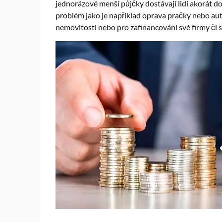
jednorázové menší půjčky dostávají lidi akorát d
problém jako je například oprava pračky nebo aut
nemovitosti nebo pro zafinancování své firmy či 