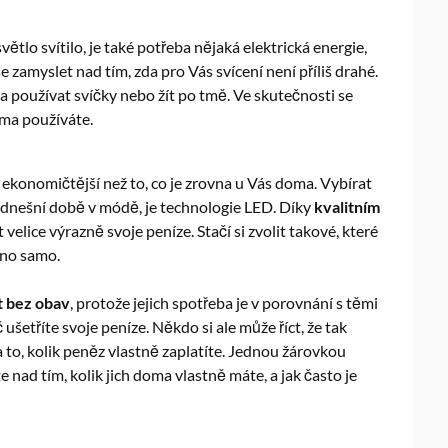
ětlo svítilo, je také potřeba nějaká elektrická energie,
 zamyslet nad tím, zda pro Vás svícení není příliš drahé.
 používat svíčky nebo žít po tmě. Ve skutečnosti se
ma používáte.
 ekonomičtější než to, co je zrovna u Vás doma. Vybírat
v dnešní době v módě, je technologie LED. Díky
kvalitním
 velice výrazně svoje peníze. Stačí si zvolit takové, které
hno samo.
t bez obav
, protože jejich spotřeba je v porovnání s těmi
šetříte svoje peníze. Někdo si ale může říct, že tak
 to, kolik peněz vlastně zaplatíte. Jednou žárovkou
 nad tím, kolik jich doma vlastně máte, a jak často je