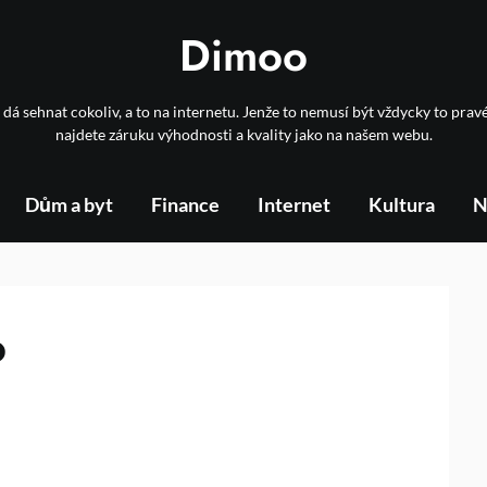
Dimoo
 dá sehnat cokoliv, a to na internetu. Jenže to nemusí být vždycky to prav
najdete záruku výhodnosti a kvality jako na našem webu.
Dům a byt
Finance
Internet
Kultura
N
o