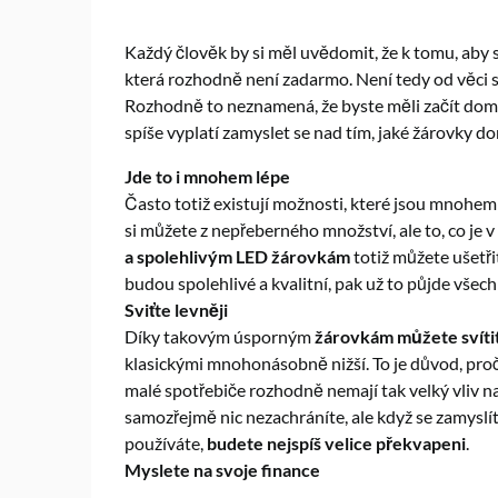
Každý člověk by si měl uvědomit, že k tomu, aby sv
která rozhodně není zadarmo. Není tedy od věci se
Rozhodně to neznamená, že byste měli začít doma
spíše vyplatí zamyslet se nad tím, jaké
žárovky
do
Jde to i mnohem lépe
Často totiž existují možnosti, které jsou mnohem
si můžete z nepřeberného množství, ale to, co je 
a spolehlivým LED žárovkám
totiž můžete ušetřit
budou spolehlivé a kvalitní, pak už to půjde všec
Sviťte levněji
Díky takovým úsporným
žárovkám můžete svíti
klasickými mnohonásobně nižší. To je důvod, proč u
malé spotřebiče rozhodně nemají tak velký vliv na
samozřejmě nic nezachráníte, ale když se zamyslíte
používáte,
budete nejspíš velice překvapeni
.
Myslete na svoje finance