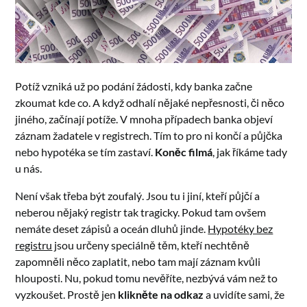
Potíž vzniká už po podání žádosti, kdy banka začne
zkoumat kde co. A když odhalí nějaké nepřesnosti, či něco
jiného, začínají potíže. V mnoha případech banka objeví
záznam žadatele v registrech. Tím to pro ni končí a půjčka
nebo hypotéka se tím zastaví.
Koněc filmá
, jak říkáme tady
u nás.
Není však třeba být zoufalý. Jsou tu i jiní, kteří půjčí a
neberou nějaký registr tak tragicky. Pokud tam ovšem
nemáte deset zápisů a oceán dluhů jinde.
Hypotéky bez
registru
jsou určeny speciálně těm, kteří nechtěně
zapomněli něco zaplatit, nebo tam mají záznam kvůli
hlouposti. Nu, pokud tomu nevěříte, nezbývá vám než to
vyzkoušet. Prostě jen
klikněte na odkaz
a uvidíte sami, že