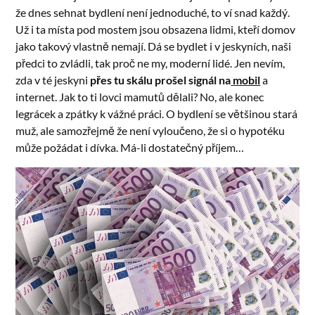
že dnes sehnat bydlení není jednoduché, to ví snad každý.
Už i ta místa pod mostem jsou obsazena lidmi, kteří domov
jako takový vlastně nemají. Dá se bydlet i v jeskyních, naši
předci to zvládli, tak proč ne my, moderní lidé. Jen nevím,
zda v té jeskyni
přes tu skálu prošel signál na
mobil
a
internet. Jak to ti lovci mamutů dělali? No, ale konec
legrácek a zpátky k vážné práci. O bydlení se většinou stará
muž, ale samozřejmě že není vyloučeno, že si o hypotéku
může požádat i dívka. Má-li dostatečný příjem…