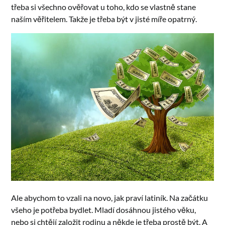
třeba si všechno ověřovat u toho, kdo se vlastně stane
naším věřitelem. Takže je třeba být v jisté míře opatrný.
Ale abychom to vzali na novo, jak praví latiník. Na začátku
všeho je potřeba bydlet. Mladí dosáhnou jistého věku,
nebo si chtějí založit rodinu a někde je třeba prostě být. A