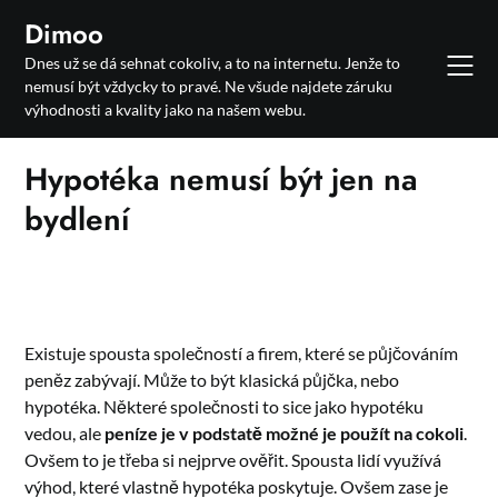
Skip
Dimoo
to
Dnes už se dá sehnat cokoliv, a to na internetu. Jenže to
content
nemusí být vždycky to pravé. Ne všude najdete záruku
výhodnosti a kvality jako na našem webu.
Hypotéka nemusí být jen na
bydlení
Existuje spousta společností a firem, které se půjčováním
peněz zabývají. Může to být klasická půjčka, nebo
hypotéka. Některé společnosti to sice jako hypotéku
vedou, ale
peníze je v podstatě možné je použít na cokoli
.
Ovšem to je třeba si nejprve ověřit. Spousta lidí využívá
výhod, které vlastně hypotéka poskytuje. Ovšem zase je