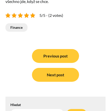
všechno jde, když se chce.
5/5 - (2 votes)
Finance
Navigace
pro
Previous post
příspěvek
Next post
Hledat