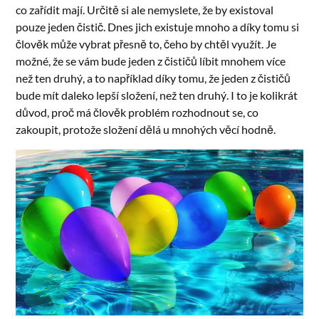
co zařídit mají. Určitě si ale nemyslete, že by existoval
pouze jeden čistič. Dnes jich existuje mnoho a díky tomu si
člověk může vybrat přesně to, čeho by chtěl využít. Je
možné, že se vám bude jeden z čističů líbit mnohem více
než ten druhý, a to například díky tomu, že jeden z čističů
bude mít daleko lepší složení, než ten druhý. I to je kolikrát
důvod, proč má člověk problém rozhodnout se, co
zakoupit, protože složení dělá u mnohých věcí hodně.