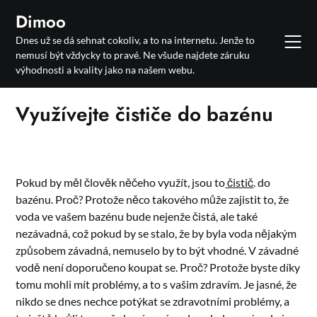
Skip
Dimoo
to
Dnes už se dá sehnat cokoliv, a to na internetu. Jenže to
content
nemusí být vždycky to pravé. Ne všude najdete záruku
výhodnosti a kvality jako na našem webu.
Využívejte čističe do bazénu
Pokud by měl člověk něčeho využít, jsou to
čistič
. do
bazénu. Proč? Protože něco takového může zajistit to, že
voda ve vašem bazénu bude nejenže čistá, ale také
nezávadná, což pokud by se stalo, že by byla voda nějakým
způsobem závadná, nemuselo by to být vhodné. V závadné
vodě není doporučeno koupat se. Proč? Protože byste díky
tomu mohli mít problémy, a to s vašim zdravím. Je jasné, že
nikdo se dnes nechce potýkat se zdravotními problémy, a