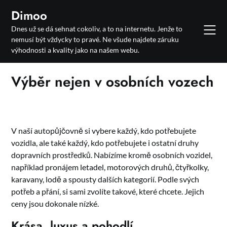
Skip
Dimoo
to
Dnes už se dá sehnat cokoliv, a to na internetu. Jenže to
content
nemusí být vždycky to pravé. Ne všude najdete záruku
výhodnosti a kvality jako na našem webu.
Výběr nejen v osobních vozech
V naší
autopůjčovně
si vybere každý, kdo potřebujete
vozidla, ale také každý, kdo potřebujete i ostatní druhy
dopravních prostředků. Nabízíme kromě osobních vozidel,
například pronájem letadel, motorových druhů, čtyřkolky,
karavany, lodě a spousty dalších kategorií. Podle svých
potřeb a přání, si sami zvolíte takové, které chcete. Jejich
ceny jsou dokonale nízké.
Krása, luxus a pohodlí