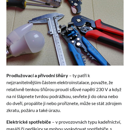
Prodlužovací a přívodní šňůry
– ty patří k
nejzranitelnějším částem elektroinstalace, považte, že
relativně tenkou šňůrou proudí síťové napětí 230 V a když
na ní šlápnete tvrdou podrážkou, sevřete ji do okna nebo
do dveří, propálíte ji nebo proříznete, může se stát zdrojem
zkratu, požáru a také úrazu.
Elektrické spotřebiče
– v provozovnách typu kadeřnictví,
masáží či pedikúry se mohou vyskytovat spotřebiče, s