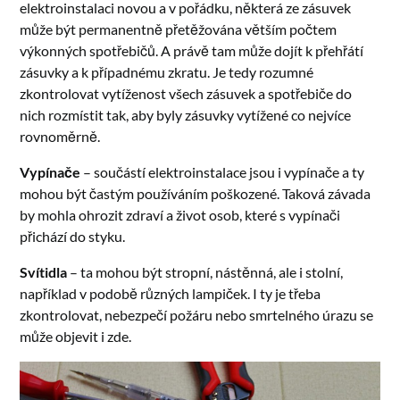
elektroinstalaci novou a v pořádku, některá ze zásuvek
může být permanentně přetěžována větším počtem
výkonných spotřebičů. A právě tam může dojít k přehřátí
zásuvky a k případnému zkratu. Je tedy rozumné
zkontrolovat vytíženost všech zásuvek a spotřebiče do
nich rozmístit tak, aby byly zásuvky vytížené co nejvíce
rovnoměrně.
Vypínače
– součástí elektroinstalace jsou i vypínače a ty
mohou být častým používáním poškozené. Taková závada
by mohla ohrozit zdraví a život osob, které s vypínači
přichází do styku.
Svítidla
– ta mohou být stropní, nástěnná, ale i stolní,
například v podobě různých lampiček. I ty je třeba
zkontrolovat, nebezpečí požáru nebo smrtelného úrazu se
může objevit i zde.