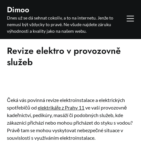
Skip
Dimoo
to
Dnes už se dá sehnat cokoliv, a to na internetu. Jenže to
content
nemusí být vždycky to pravé. Ne všude najdete záruku
výhodnosti a kvality jako na našem webu.
Revize elektro v provozovně
služeb
Čeká vás povinná revize elektroinstalace a elektrických
spotřebičů od
elektrikáře z Prahy 11
ve vaší provozovně
kadeřnictví, pedikúry, masáží či podobných služeb, kde
zákazníci přichází nebo mohou přicházet do styku s vodou?
Právě tam se mohou vyskytovat nebezpečné situace v
souvislosti s využíváním elektroinstalace.