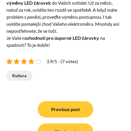
výměny LED žárovek
do Vašich svítidel. Už za měsíc,
natož za rok, uvidíte ten rozdíl ve spotřebě. A když máte
problém s penězi, proveďte výměnu postupnou. I tak
uvidíte pomalejší chod Vašeho elektroměru. Mnohdy ani
nepostřehnete, že se točí.
Je Vaše
rozhodnutí pro úsporné LED žárovky
na
spadnutí? To je dobře!
3.9/5 - (7 votes)
Kultura
Navigace
pro
Previous post
příspěvek