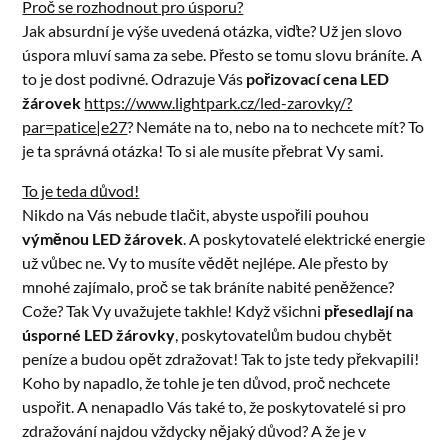
Proč se rozhodnout pro úsporu?
Jak absurdní je výše uvedená otázka, viďte? Už jen slovo
úspora mluví sama za sebe. Přesto se tomu slovu bráníte. A
to je dost podivné. Odrazuje Vás
pořizovací cena LED
žárovek
https://www.lightpark.cz/led-zarovky/?
par=patice|e27
? Nemáte na to, nebo na to nechcete mít? To
je ta správná otázka! To si ale musíte přebrat Vy sami.
To je teda důvod!
Nikdo na Vás nebude tlačit, abyste uspořili pouhou
výměnou LED žárovek
. A poskytovatelé elektrické energie
už vůbec ne. Vy to musíte vědět nejlépe. Ale přesto by
mnohé zajímalo, proč se tak bráníte nabité peněžence?
Cože? Tak Vy uvažujete takhle! Když všichni
přesedlají na
úsporné LED žárovky
, poskytovatelům budou chybět
peníze a budou opět zdražovat! Tak to jste tedy překvapili!
Koho by napadlo, že tohle je ten důvod, proč nechcete
uspořit. A nenapadlo Vás také to, že poskytovatelé si pro
zdražování najdou vždycky nějaký důvod? A že je v