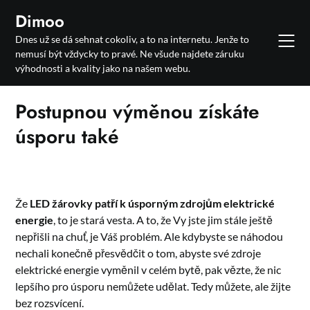
Skip
Dimoo
to
Dnes už se dá sehnat cokoliv, a to na internetu. Jenže to
content
nemusí být vždycky to pravé. Ne všude najdete záruku
výhodnosti a kvality jako na našem webu.
Postupnou výměnou získáte
úsporu také
Že
LED žárovky patří k úsporným zdrojům elektrické
energie
, to je stará vesta. A to, že Vy jste jim stále ještě
nepřišli na chuť, je Váš problém. Ale kdybyste se náhodou
nechali konečně přesvědčit o tom, abyste své zdroje
elektrické energie vyměnil v celém bytě, pak vězte, že nic
lepšího pro úsporu nemůžete udělat. Tedy můžete, ale žijte
bez rozsvícení.