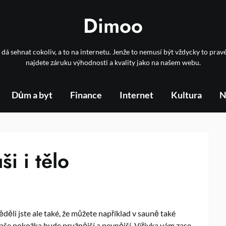
Dimoo
 dá sehnat cokoliv, a to na internetu. Jenže to nemusí být vždycky to prav
najdete záruku výhodnosti a kvality jako na našem webu.
Dům a byt
Finance
Internet
Kultura
N
ši i tělo
děli jste ale také, že můžete například v sauně také
vaše pokožka bude pružnější a pevnější. Vířivka vám zase