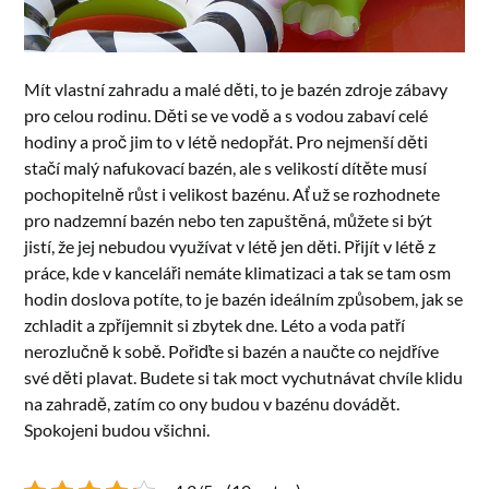
Mít vlastní zahradu a malé děti, to je bazén zdroje zábavy
pro celou rodinu. Děti se ve vodě a s vodou zabaví celé
hodiny a proč jim to v létě nedopřát. Pro nejmenší děti
stačí malý nafukovací bazén, ale s velikostí dítěte musí
pochopitelně růst i velikost bazénu. Ať už se rozhodnete
pro nadzemní bazén nebo ten zapuštěná, můžete si být
jistí, že jej nebudou využívat v létě jen děti. Přijít v létě z
práce, kde v kanceláři nemáte klimatizaci a tak se tam osm
hodin doslova potíte, to je bazén ideálním způsobem, jak se
zchladit a zpříjemnit si zbytek dne.
Léto a voda patří
nerozlučně k sobě. Pořiďte si bazén a naučte co nejdříve
své děti plavat. Budete si tak moct vychutnávat chvíle klidu
na zahradě, zatím co ony budou v bazénu dovádět.
Spokojeni budou všichni.