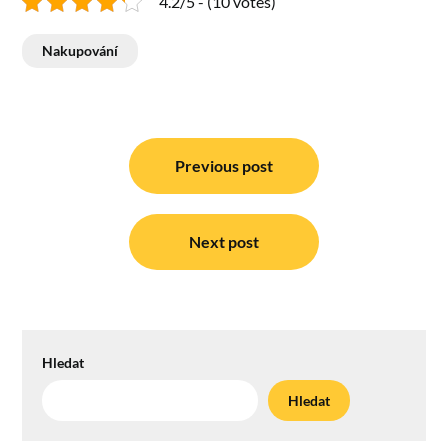
4.2/5 - (10 votes)
Nakupování
Navigace
pro
Previous post
příspěvek
Next post
Hledat
Hledat