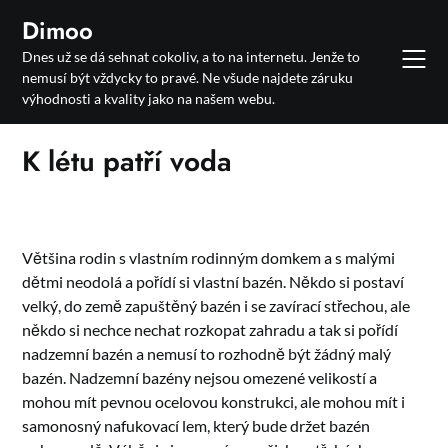
Skip
Dimoo
to
Dnes už se dá sehnat cokoliv, a to na internetu. Jenže to
content
nemusí být vždycky to pravé. Ne všude najdete záruku
výhodnosti a kvality jako na našem webu.
K létu patří voda
Většina rodin s vlastním rodinným domkem a s malými
dětmi neodolá a pořídí si vlastní bazén. Někdo si postaví
velký, do země zapuštěný bazén i se zavírací střechou, ale
někdo si nechce nechat rozkopat zahradu a tak si pořídí
nadzemní bazén a nemusí to rozhodně být žádný malý
bazén. Nadzemní bazény nejsou omezené velikostí a
mohou mít pevnou ocelovou konstrukci, ale mohou mít i
samonosný nafukovací lem, který bude držet bazén