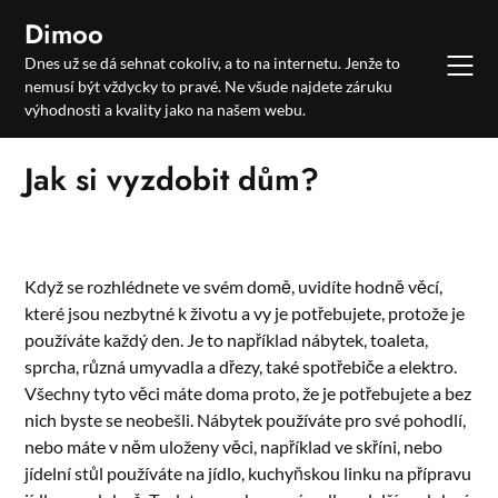
Skip
Dimoo
to
Dnes už se dá sehnat cokoliv, a to na internetu. Jenže to
content
nemusí být vždycky to pravé. Ne všude najdete záruku
výhodnosti a kvality jako na našem webu.
Jak si vyzdobit dům?
Když se rozhlédnete ve svém domě, uvidíte hodně věcí,
které jsou nezbytné k životu a vy je potřebujete, protože je
používáte každý den. Je to například nábytek, toaleta,
sprcha, různá umyvadla a dřezy, také spotřebiče a elektro.
Všechny tyto věci máte doma proto, že je potřebujete a bez
nich byste se neobešli. Nábytek používáte pro své pohodlí,
nebo máte v něm uloženy věci, například ve skříni, nebo
jídelní stůl používáte na jídlo, kuchyňskou linku na přípravu