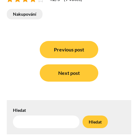
Nakupování
Navigace
pro
Previous post
příspěvek
Next post
Hledat
Hledat