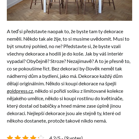
A teď si představte naopak to, že byste tam ty dekorace
neměli. Někdo tak ale žije, to si musíme uvědomit. Musí to
být smutný pohled, no ne? Představte si, že byste vzali
všechny dekorace a hodili je do koše. Jak by váš interiér
vypadal? Obyčejně? Stroze? Nezajímavě? A to je přesně to,
co se pokoušíme říct. Bez dekorací by člověk neměl tak
nádherný dům a bydlení, jako má. Dekorace každý dům
dělají originálním. Někdo si koupí dekorace na špejli
goldpress.cz
, někdo si pořídí sošku z limitované kolekce
nějakého umělce, někdo si koupí rostlinu do květináče,
který dostal od babičky a hned máme zase úplně jinou
dekoraci. Nejlepší dekorace jsou ale stejně ty, které od
někoho dostanete, protože takové nikdo nemá.
4.2/5 - (9 votes)