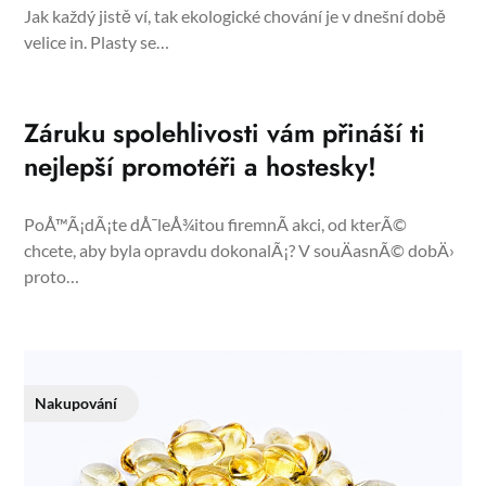
Jak každý jistě ví, tak ekologické chování je v dnešní době
velice in. Plasty se…
Záruku spolehlivosti vám přináší ti
nejlepší promotéři a hostesky!
PoÅ™Ã¡dÃ¡te dÅ¯leÅ¾itou firemnÃ­ akci, od kterÃ©
chcete, aby byla opravdu dokonalÃ¡? V souÄasnÃ© dobÄ›
proto…
Nakupování