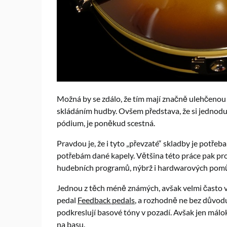
Možná by se zdálo, že tím mají značně ulehčenou pr
skládáním hudby. Ovšem představa, že si jednoduš
pódium, je poněkud scestná.
Pravdou je, že i tyto „převzaté“ skladby je potře
potřebám dané kapely. Většina této práce pak pro
hudebních programů, nýbrž i hardwarových pom
Jednou z těch méně známých, avšak velmi často vy
pedal
Feedback pedals
, a rozhodně ne bez důvodu. 
podkreslují basové tóny v pozadí. Avšak jen málo
na basu.