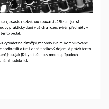
 ten je často nezbytnou součástí zážitku – jen si
dby prakticky duní v uších a rozechvívá i předměty v
í tento pedál.
žou vytvářet nejrůznější, mnohdy i velmi komplikované
podkreslit a tím i zlepšit celkový dojem. A právě tento
eré jsou, jak již bylo řečeno, v mnoha případech
ionální hudebníci.