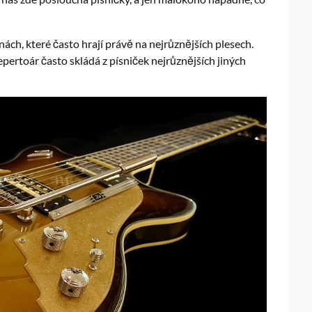
ách, které často hrají právě na nejrůznějších plesech.
repertoár často skládá z písniček nejrůznějších jiných