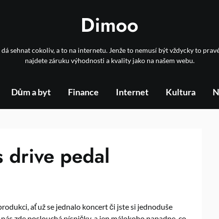
Dimoo
 dá sehnat cokoliv, a to na internetu. Jenže to nemusí být vždycky to prav
najdete záruku výhodnosti a kvality jako na našem webu.
Dům a byt
Finance
Internet
Kultura
N
 drive pedal
odukci, ať už se jednalo koncert či jste si jednoduše
 z nás zde poslouchá písničky, a jen málokoho napadne, co