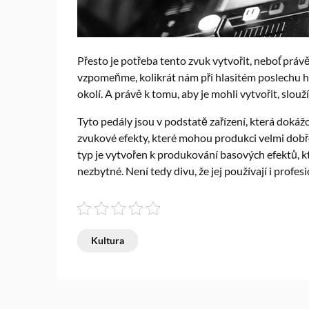
Přesto je potřeba tento zvuk vytvořit, neboť právě
vzpomeňme, kolikrát nám při hlasitém poslechu hu
okolí. A právě k tomu, aby je mohli vytvořit, slouž
Tyto pedály jsou v podstatě zařízení, která doká
zvukové efekty, které mohou produkci velmi dobře 
typ je vytvořen k produkování basových efektů, kt
nezbytné. Není tedy divu, že jej používají i profes
Kultura