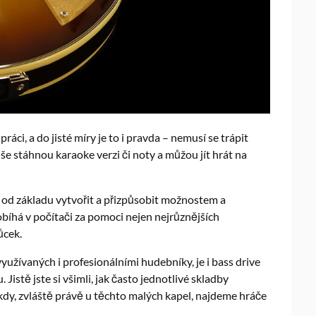
áci, a do jisté míry je to i pravda – nemusí se trápit
e stáhnou karaoke verzi či noty a můžou jít hrát na
ba od základu vytvořit a přizpůsobit možnostem a
bíhá v počítači za pomoci nejen nejrůznějších
ůcek.
užívaných i profesionálními hudebníky, je i bass drive
Jistě jste si všimli, jak často jednotlivé skladby
kdy, zvláště právě u těchto malých kapel, najdeme hráče