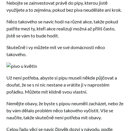
Nebojte se zainvestovat právě do pípy, kterou jistě
využijete a to zejména, pokud bez piva neuděláte ani krok.
Něco takového se navíc hodí na různé akce, takže pokud
patříte mezi ty, kteří akce realizují možná až příliš často,
jistě se vám to bude hodit.
Skutečně i vy můžete mít ve své domácnosti něco
takového.
Už není potřeba, abyste si pípu museli někde půjčovat a
doufat, že se s ní nic nestane a vrátíte ji v naprostém
pořádku. Můžete mít klidně svou vlastní.
Nemějte obavy, že byste s pípou neuměli zacházet, nebo že
by vám dělalo problém něco takového vyčistit. Vše se
naučíte, takže skutečně není potřeba mít obavy.
Celou řadu věcí se navíc člověk dozví v návodu, podle