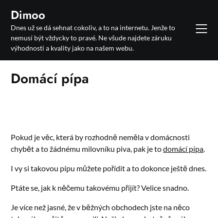
Skip
Dimoo
to
Dnes už se dá sehnat cokoliv, a to na internetu. Jenže to
content
nemusí být vždycky to pravé. Ne všude najdete záruku
výhodnosti a kvality jako na našem webu.
Domácí pípa
Pokud je věc, která by rozhodně neměla v domácnosti
chybět a to žádnému milovníku piva, pak je to
domácí pípa
.
I vy si takovou pípu můžete pořídit a to dokonce ještě dnes.
Ptáte se, jak k něčemu takovému přijít? Velice snadno.
Je více než jasné, že v běžných obchodech jste na něco