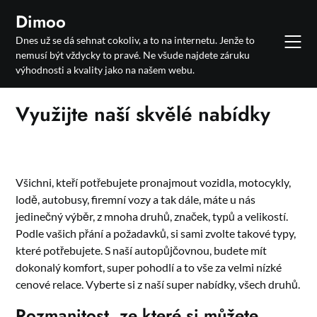
Skip
Dimoo
to
Dnes už se dá sehnat cokoliv, a to na internetu. Jenže to
content
nemusí být vždycky to pravé. Ne všude najdete záruku
výhodnosti a kvality jako na našem webu.
Využijte naší skvělé nabídky
Všichni, kteří potřebujete pronajmout vozidla, motocykly,
lodě, autobusy, firemní vozy a tak dále, máte u nás
jedinečný výběr, z mnoha druhů, značek, typů a velikostí.
Podle vašich přání a požadavků, si sami zvolte takové typy,
které potřebujete. S naší
autopůjčovnou
, budete mít
dokonalý komfort, super pohodlí a to vše za velmi nízké
cenové relace. Vyberte si z naší super nabídky, všech druhů.
Rozmanitost, ze které si můžete