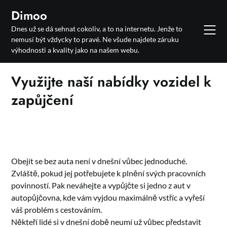
Skip
Dimoo
to
Dnes už se dá sehnat cokoliv, a to na internetu. Jenže to
content
nemusí být vždycky to pravé. Ne všude najdete záruku
výhodnosti a kvality jako na našem webu.
Využijte naší nabídky vozidel k
zapůjčení
Obejít se bez auta není v dnešní vůbec jednoduché.
Zvláště, pokud jej potřebujete k plnění svých pracovních
povinností. Pak neváhejte a vypůjčte si jedno z aut v
autopůjčovna, kde vám vyjdou maximálně vstříc a vyřeší
váš problém s cestováním.
Někteří lidé si v dnešní době neumí už vůbec představit