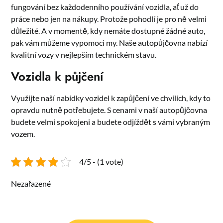
fungování bez každodenního používání vozidla, ať už do
práce nebo jen na nákupy. Protože pohodlí je pro ně velmi
důležité. A v momentě, kdy nemáte dostupné žádné auto,
pak vám můžeme vypomoci my. Naše
autopůjčovna
nabízí
kvalitní vozy v nejlepším technickém stavu.
Vozidla k půjčení
Využijte naší nabídky vozidel k zapůjčení ve chvílích, kdy to
opravdu nutně potřebujete. S cenami v naší autopůjčovna
budete velmi spokojeni a budete odjíždět s vámi vybraným
vozem.
4/5 - (1 vote)
Nezařazené
Navigace