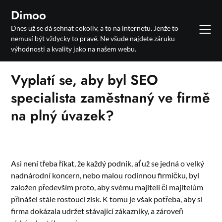
Skip
Dimoo
to
Dnes už se dá sehnat cokoliv, a to na internetu. Jenže to
content
nemusí být vždycky to pravé. Ne všude najdete záruku
výhodnosti a kvality jako na našem webu.
Vyplatí se, aby byl SEO
specialista zaměstnaný ve firmě
na plný úvazek?
Asi není třeba říkat, že každý podnik, ať už se jedná o velký
nadnárodní koncern, nebo malou rodinnou firmičku, byl
založen především proto, aby svému majiteli či majitelům
přinášel stále rostoucí zisk. K tomu je však potřeba, aby si
firma dokázala udržet stávající zákazníky, a zároveň