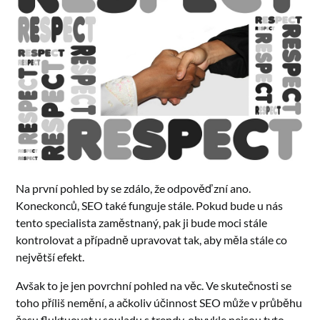
Na první pohled by se zdálo, že odpověď zní ano.
Koneckonců, SEO také funguje stále. Pokud bude u nás
tento specialista zaměstnaný, pak ji bude moci stále
kontrolovat a případně upravovat tak, aby měla stále co
největší efekt.
Avšak to je jen povrchní pohled na věc. Ve skutečnosti se
toho příliš nemění, a ačkoliv účinnost SEO může v průběhu
času fluktuovat v souladu s trendy, obvykle nejsou tyto