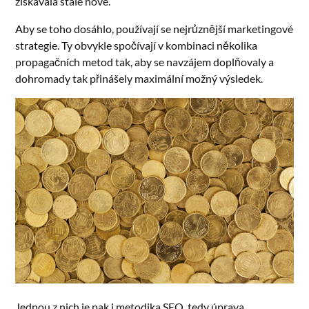
získávala stále nové.
Aby se toho dosáhlo, používají se nejrůznější marketingové
strategie. Ty obvykle spočívají v kombinaci několika
propagačních metod tak, aby se navzájem doplňovaly a
dohromady tak přinášely maximální možný výsledek.
Jednou z nich je pak i metodika SEO, tedy úprava