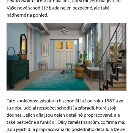
Pokud zvolíte firmu fa-havlíček, tak si můžete být jistí, že
Vaše nové schodiště bude nejen bezpečné, ale také
nádherné na pohled.
Tato společnost zásobu trh schodišti už od roku 1987 a za
tu dobu udělal nespočet schodišť a zábradlí, které stojí
dodnes. Jejich díla jsou nejen detailně propracované, ale
také bezpečné a funkční. Díky zaměstnancům, co firma má,
jsou jejich díla propracovaná do posledního detailu a lze se