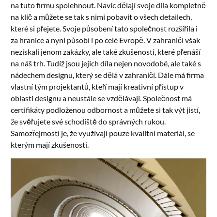
na tuto firmu spolehnout. Navíc dělají svoje díla kompletně
na klíč a můžete se tak s nimi pobavit o všech detailech,
které si přejete. Svoje působení tato společnost rozšířila i
za hranice a nyní působí i po celé Evropě. V zahraničí však
nezískali jenom zakázky, ale také zkušenosti, které přenáší
na náš trh. Tudíž jsou jejich díla nejen novodobé, ale také s
nádechem designu, který se dělá v zahraničí. Dále má firma
vlastní tým projektantů, kteří mají kreativní přístup v
oblasti designu a neustále se vzdělávají. Společnost má
certifikáty podloženou odbornost a můžete si tak výt jistí,
že svěřujete své schodiště do správných rukou.
Samozřejmostí je, že využívají pouze kvalitní materiál, se
kterým mají zkušenosti.