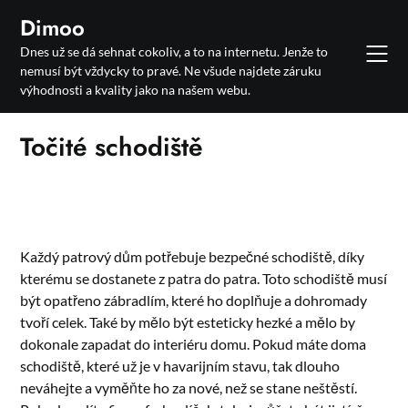
Skip
Dimoo
to
Dnes už se dá sehnat cokoliv, a to na internetu. Jenže to
content
nemusí být vždycky to pravé. Ne všude najdete záruku
výhodnosti a kvality jako na našem webu.
Točité schodiště
Každý patrový dům potřebuje bezpečné schodiště, díky
kterému se dostanete z patra do patra. Toto schodiště musí
být opatřeno zábradlím, které ho doplňuje a dohromady
tvoří celek. Také by mělo být esteticky hezké a mělo by
dokonale zapadat do interiéru domu. Pokud máte doma
schodiště, které už je v havarijním stavu, tak dlouho
neváhejte a vyměňte ho za nové, než se stane neštěstí.