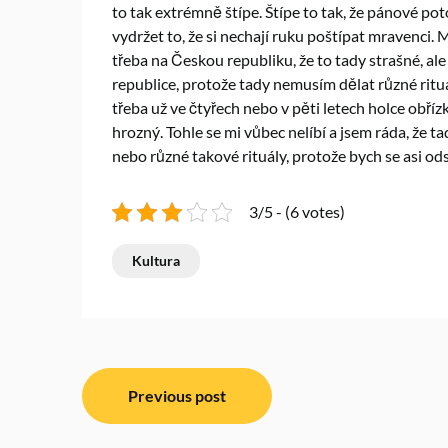
to tak extrémně štípe. Štípe to tak, že pánové p
vydržet to, že si nechají ruku poštípat mravenci. 
třeba na Českou republiku, že to tady strašné, ale
republice, protože tady nemusím dělat různé rituá
třeba už ve čtyřech nebo v pěti letech holce obřízk
hrozný. Tohle se mi vůbec nelíbí a jsem ráda, že
nebo různé takové rituály, protože bych se asi o
3/5 - (6 votes)
Kultura
Navigace
Previous post
pro