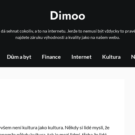
Dimoo
 dá sehnat cokoliv, a to na internetu. Jenže to nemusí být vždycky to prav
najdete záruku výhodnosti a kvality jako na našem webu.
Dům a byt
Finance
Internet
Kultura
N
všem není kultura jako kultura. Někdy si lidé mysli, že
enomže někdy kultura, tak je mezi lidmi, třeba že lidé