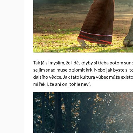
Tak já si myslím, že lidé, kdyby si třeba potom su
se jim snad muselo zlomit krk. Nebo jak byste si t
dalšího vědce. Jak tato kultura vůbec může existo
mi řekli, že ani oni tohle neví.