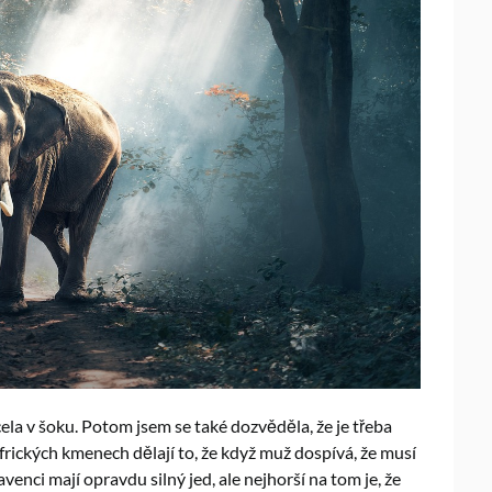
ocela v šoku. Potom jsem se také dozvěděla, že je třeba
afrických kmenech dělají to, že když muž dospívá, že musí
venci mají opravdu silný jed, ale nejhorší na tom je, že