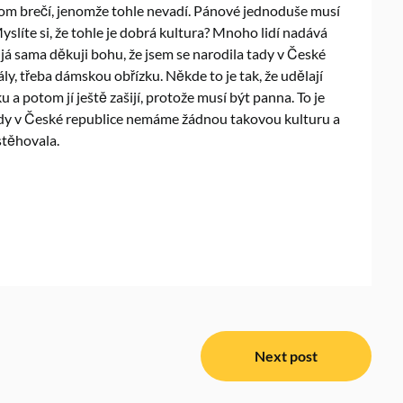
otom brečí, jenomže tohle nevadí. Pánové jednoduše musí
Myslíte si, že tohle je dobrá kultura? Mnoho lidí nadává
 já sama děkuji bohu, že jsem se narodila tady v České
ly, třeba dámskou obřízku. Někde to je tak, že udělají
u a potom jí ještě zašijí, protože musí být panna. To je
 tady v České republice nemáme žádnou takovou kulturu a
dstěhovala.
Next post