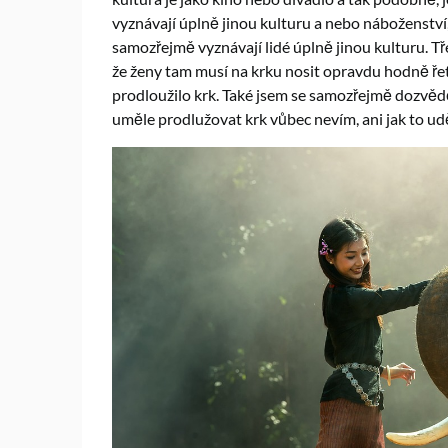
vyznávají úplně jinou kulturu a nebo náboženství,
samozřejmě vyznávají lidé úplně jinou kulturu. Tře
že ženy tam musí na krku nosit opravdu hodně řet
prodloužilo krk. Také jsem se samozřejmě dozvědě
uměle prodlužovat krk vůbec nevím, ani jak to uděla