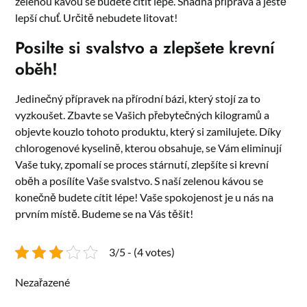
zelenou kávou se budete cítit lépe. Snadná příprava a ještě
lepší chuť. Určitě nebudete litovat!
Posilte si svalstvo a zlepšete krevní
oběh!
Jedinečný přípravek na přírodní bázi, který stojí za to
vyzkoušet. Zbavte se Vašich přebytečných kilogramů a
objevte kouzlo tohoto produktu, který si zamilujete. Díky
chlorogenové kyselině, kterou obsahuje, se Vám eliminují
Vaše tuky, zpomalí se proces stárnutí, zlepšíte si krevní
oběh a posílíte Vaše svalstvo. S naší
zelenou kávou
se
konečně budete cítit lépe! Vaše spokojenost je u nás na
prvním místě. Budeme se na Vás těšit!
3/5 - (4 votes)
Nezařazené