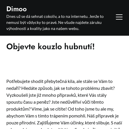
Skip
Dimoo
to
Dnes už se dá sehnat cokoliv, a to na internetu. Jenže to
content
nemusí být vždycky to pravé. Ne všude najdete záruku
výhodnosti a kvality jako na našem webu.
Objevte kouzlo hubnutí!
Potřebujete shodit přebytečná kila, ale stále se Vám to
nedaří? Hledáte způsob, jak se tohoto problému zbavit?
Vyzkoušeli jste již mnoho přípravků, které Vás stály
spoustu času a peněz? Jste nedůvěřiví vůči těmto
produktům? Víme, jak se cítíte! Od toho jsme tu ale my,
abychom Vám s tímto trápením pomohli. Náš přípravek je
pouze přírodní. Zajišťujeme Vám účinky, které slibuje. S naší