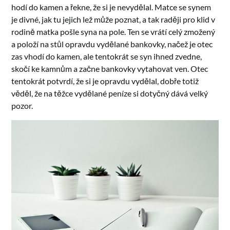
hodí do kamen a řekne, že si je nevydělal. Matce se synem
je divné, jak tu jejich lež může poznat, a tak raději pro klid v
rodině matka pošle syna na pole. Ten se vrátí celý zmožený
a položí na stůl opravdu vydělané bankovky, načež je otec
zas vhodí do kamen, ale tentokrát se syn ihned zvedne,
skočí ke kamnům a začne bankovky vytahovat ven. Otec
tentokrát potvrdí, že si je opravdu vydělal, dobře totiž
věděl, že na těžce vydělané peníze si dotyčný dává velký
pozor.