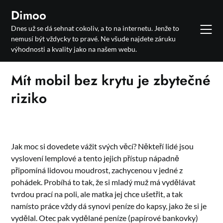
Skip
Dimoo
to
Dnes už se dá sehnat cokoliv, a to na internetu. Jenže to
content
nemusí být vždycky to pravé. Ne všude najdete záruku
výhodnosti a kvality jako na našem webu.
Mít mobil bez krytu je zbytečné
riziko
Jak moc si dovedete vážit svých věcí? Někteří lidé jsou
vyslovení lemplové a tento jejich přístup nápadně
připomíná lidovou moudrost, zachycenou v jedné z
pohádek. Probíhá to tak, že si mladý muž má vydělávat
tvrdou prací na poli, ale matka jej chce ušetřit, a tak
namísto práce vždy dá synovi peníze do kapsy, jako že si je
vydělal. Otec pak vydělané peníze (papírové bankovky)