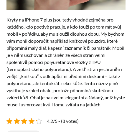
Kryty na iPhone 7 plus
jsou tedy vhodné zejména pro
každého, kdo poctivě pracuje, a kdo touží po tom mít svůj
mobil v pořádku, aby mu sloužil dlouhou dobu. My bychom
vám mohli doporučit například knížkové pouzdro, které
připomíná malý diář, kapesní záznamník či památník. Mobil
je v něm uschován a chráněn ze všech stran velmi
spolehlivě pomocí polyuretanové vložky z TPU
(termoplastického polyuretanu). A ze tří stran je chráněn i
vnější „knížkou“ s odklápěcími předními deskami – také z
polyuretanu, ale tentokrát z eko-kůže. Tento název plně
vystihuje vzhled obalu, protože připomíná skutečnou
zvířecí kůži. Obal je pak velmi elegantní a žádaný, aniž byste
museli usmrcovat kvůli tomu zvířata na jatkách.
4.2/5 - (8 votes)